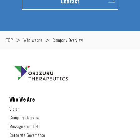
Contact
TOP
＞
Who we are
＞
Company Overview
Who We Are
Vision
Company Overview
Message From CEO
Corporate Governance