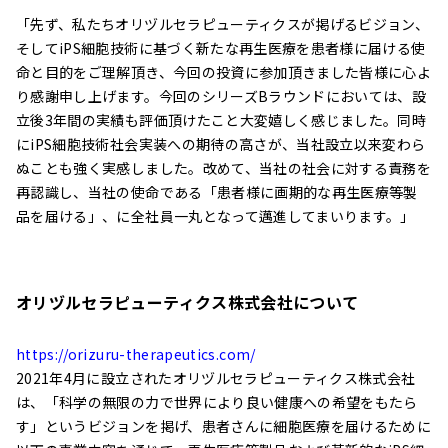
「先ず、私たちオリヅルセラピューティクスが掲げるビジョン、
そしてiPS細胞技術に基づく新たな再生医療を患者様に届ける使
命と目的をご理解頂き、今回の投資に参加頂きました皆様に心よ
り感謝申し上げます。今回のシリーズBラウンドにおいては、設
立後3年間の実績も評価頂けたこと大変嬉しく感じました。同時
にiPS細胞技術社会実装への期待の高さが、当社設立以来変わら
ぬことも強く実感しました。改めて、当社の社会に対する責務を
再認識し、当社の使命である「患者様に画期的な再生医療等製
品を届ける」、に全社員一丸となって邁進してまいります。」
オリヅルセラピューティクス株式会社について
https://orizuru-therapeutics.com/
2021年4月に設立されたオリヅルセラピューティクス株式会社
は、「科学の無限の力で世界により良い健康への希望をもたら
す」というビジョンを掲げ、患者さんに細胞医療を届けるために