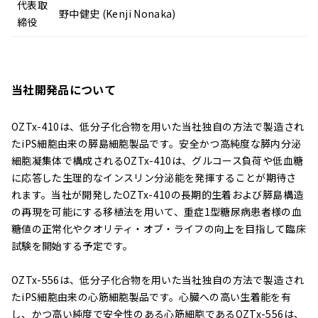
代表取
野中健史 (Kenji Nonaka)
締役
当社開発品について
OZTx-410は、低分子化合物を用いた当社独自の方法で製造され
たiPS細胞由来の膵島細胞製品です。安全かつ高純度な膵内分泌
細胞凝集体で構成されるOZTx-410は、グルコース負荷や低血糖
に応答した生理的なインスリン分泌能を発揮することが期待さ
れます。当社が開発したOZTx-410の長期的生着および膵島構造
の再現を可能にする移植法を用いて、重症1型糖尿病患者様の血
糖値の正常化やクオリティ・オブ・ライフの向上を目指して臨床
試験を開始する予定です。
OZTx-556は、低分子化合物を用いた当社独自の方法で製造され
たiPS細胞由来の心筋細胞製品です。心臓への高い生着能を有
し、かつ高い純度で安全性のある心筋細胞であるOZTx-556は、