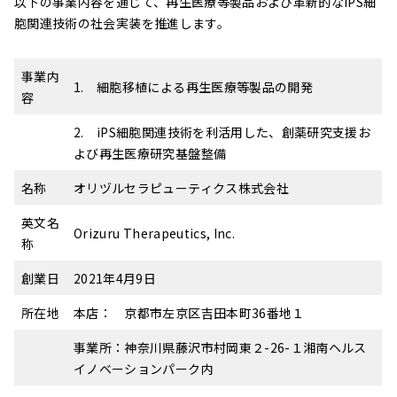
以下の事業内容を通じて、再生医療等製品および革新的なiPS細
胞関連技術の社会実装を推進します。
事業内
1. 細胞移植による再生医療等製品の開発
容
2. iPS細胞関連技術を利活用した、創薬研究支援お
よび再生医療研究基盤整備
名称
オリヅルセラピューティクス株式会社
英文名
Orizuru Therapeutics, Inc.
称
創業日
2021年4月9日
所在地
本店： 京都市左京区吉田本町36番地１
事業所：神奈川県藤沢市村岡東２-26-１湘南ヘルス
イノベーションパーク内