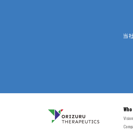
当
Who
Visio
Compa