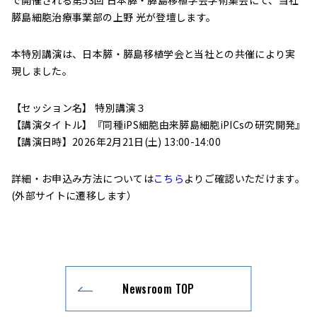
で開催される第53回 日本膵・膵島移植学会学術集会にて、当社
膵島細胞治療事業部の上野 光が登壇します。
本特別講演は、日本膵・膵島移植学会と当社との共催により実
現しました。
【セッション名】 特別講演３
【講演タイトル】『同種iPS細胞由来膵島細胞iPICsの研究開発』
【講演日時】2026年2月21日(土) 13:00-14:00
詳細・お申込み方法については
こちら
よりご確認いただけます。
(外部サイトに遷移します）
Newsroom TOP