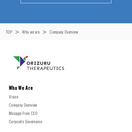
TOP
＞
Who we are
＞
Company Overview
Who We Are
Vision
Company Overview
Message From CEO
Corporate Governance